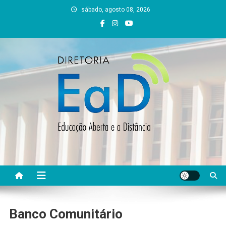
Skip
sábado, agosto 08, 2026
to
content
DEAD UFVJM
EAD UFVJM Página
Banco Comunitário