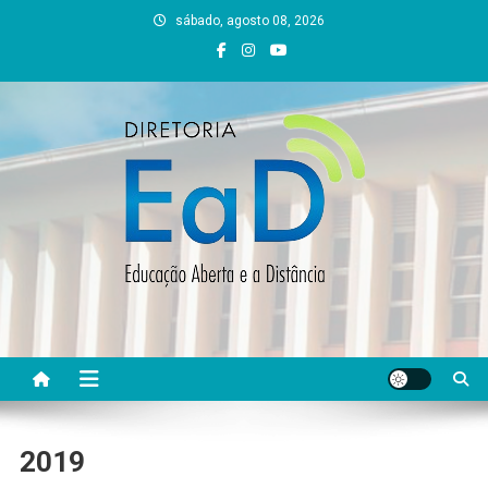
Skip
sábado, agosto 08, 2026
to
content
DEAD UFVJM
EAD UFVJM Página
2019