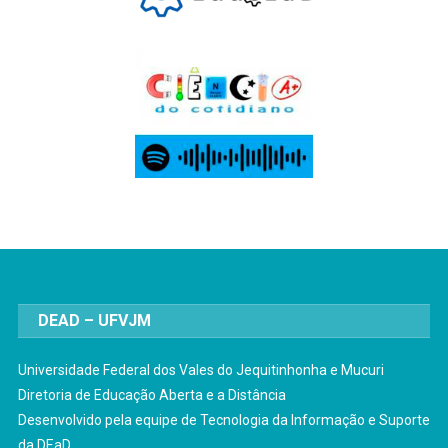
DEAD – UFVJM
Universidade Federal dos Vales do Jequitinhonha e Mucuri
Diretoria de Educação Aberta e a Distância
Desenvolvido pela equipe de Tecnologia da Informação e Suporte
da DEaD