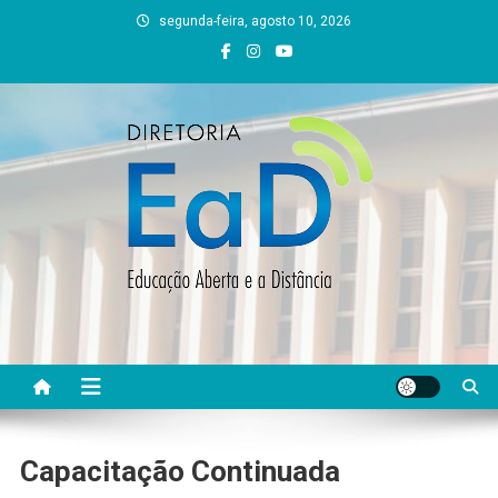
Skip
segunda-feira, agosto 10, 2026
to
content
DEAD UFVJM
EAD UFVJM Página
Capacitação Continuada