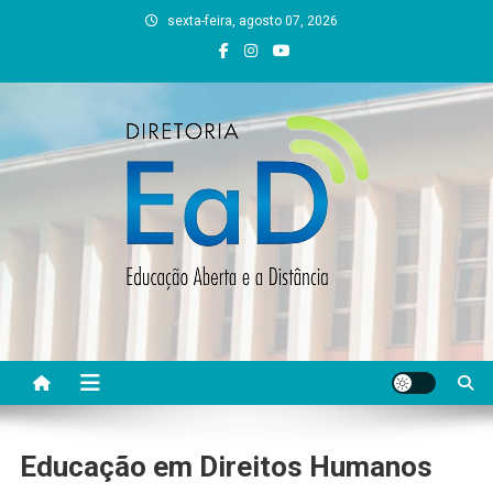
Skip
sexta-feira, agosto 07, 2026
to
content
DEAD UFVJM
EAD UFVJM Página
Educação em Direitos Humanos