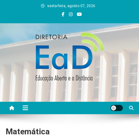
Skip
sexta-feira, agosto 07, 2026
to
content
DEAD UFVJM
EAD UFVJM Página
Matemática