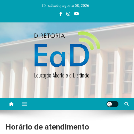
Skip
sábado, agosto 08, 2026
to
content
DEAD UFVJM
EAD UFVJM Página
Horário de atendimento