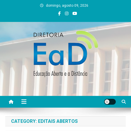
Skip
domingo, agosto 09, 2026
to
content
DEAD UFVJM
EAD UFVJM Página
CATEGORY:
EDITAIS ABERTOS