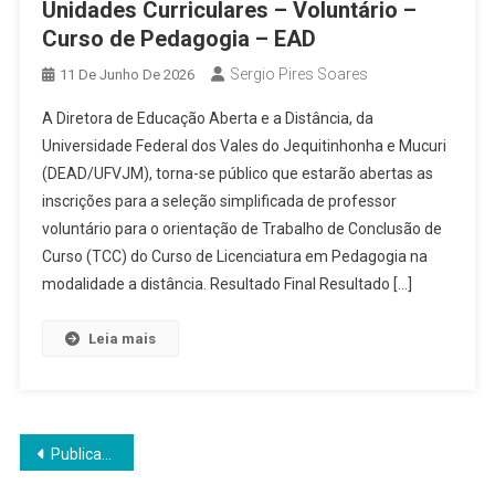
Unidades Curriculares – Voluntário –
Curso de Pedagogia – EAD
Sergio Pires Soares
11 De Junho De 2026
A Diretora de Educação Aberta e a Distância, da
Universidade Federal dos Vales do Jequitinhonha e Mucuri
(DEAD/UFVJM), torna-se público que estarão abertas as
inscrições para a seleção simplificada de professor
voluntário para o orientação de Trabalho de Conclusão de
Curso (TCC) do Curso de Licenciatura em Pedagogia na
modalidade a distância. Resultado Final Resultado […]
Leia mais
Navegação
Publicações mais antigas