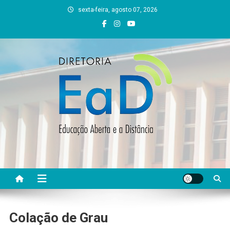
Skip
sexta-feira, agosto 07, 2026
to
content
DEAD UFVJM
EAD UFVJM Página
Colação de Grau