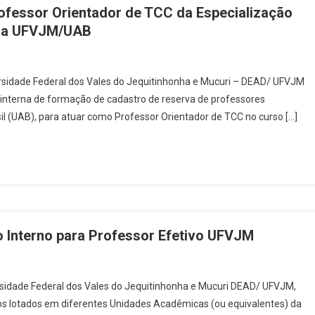
ofessor Orientador de TCC da Especialização
PROCESSO SELETIVO PARA CADASTRO DE RESERVA DE PROFESSOR 
 da UFVJM/UAB
EM DIREITOS HUMANOS/ EDITAL 26/DEAD/2026
versidade Federal dos Vales do Jequitinhonha e Mucuri – DEAD/ UFVJM
o interna de formação de cadastro de reserva de professores
 (UAB), para atuar como Professor Orientador de TCC no curso […]
Interno para Professor Efetivo UFVJM
ersidade Federal dos Vales do Jequitinhonha e Mucuri DEAD/ UFVJM,
os lotados em diferentes Unidades Acadêmicas (ou equivalentes) da