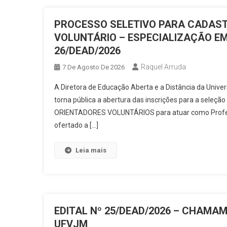
Editais Abertos
Notícias
PROCESSO SELETIVO PARA CADAST
Editais Abertos
Notícias
E
VOLUNTÁRIO – ESPECIALIZAÇÃO E
conclusão de curso (TCC) e demai
26/DEAD/2026
Editais Abertos
Notícias
E
Gestão Municipal
Raquel Arruda
7 De Agosto De 2026
Editais Abertos
Notícias
E
em Gestão Municipal
A Diretora de Educação Aberta e a Distância da Univ
Editais Abertos
Notícias
E
torna pública a abertura das inscrições para a seleçã
Humanos da UFVJM/UAB
ORIENTADORES VOLUNTÁRIOS para atuar como Profess
Editais Abertos
Notícias
ofertado a […]
Editais Abertos
Notícias
E
Leia mais
Humanos – EDH
Editais Abertos
Notícias
E
Especialização Ciência é 10! – se
Editais Abertos
Notícias
E
Conclusão de Curso (TCC) e demai
EDITAL Nº 25/DEAD/2026 – CHAMA
Notícias
Último dia de inscr
UFVJM