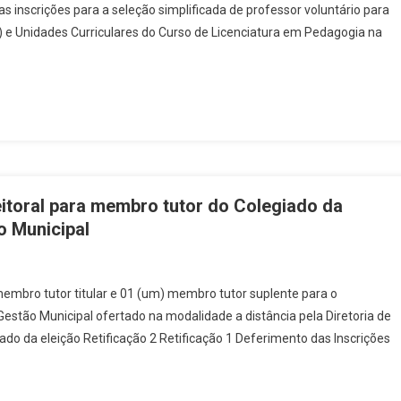
 inscrições para a seleção simplificada de professor voluntário para
dital 09/DEAD/2026 – Processo seletivo para orientador voluntário de
) e Unidades Curriculares do Curso de Licenciatura em Pedagogia na
DITAL 08/DEAD/2026 – seleção interna para formação de cadastro re
m Espaço de Escuta e Troca no Curso de Pedagogia
Curso de Pedagogia: Ser pedagoga(o): da formação à atuação
dital n.° 07/DEAD/2026 – Chamamento Interno para professor efetiv
itoral para membro tutor do Colegiado da
– Administração Pública EAD/UFVJM
o Municipal
DITAL 06/DEAD/2026 – seleção simplificada de professor voluntário pa
nciatura em Química na modalidade a distância.
membro tutor titular e 01 (um) membro tutor suplente para o
para curso de extensão Química do Cotidiano
estão Municipal ofertado na modalidade a distância pela Diretoria de
lebra formandos das Licenciaturas em Física, Matemática e Pedagogia
o da eleição Retificação 2 Retificação 1 Deferimento das Inscrições
dital 05/DEAD/2026 – Processo Seletivo Professor Voluntário para o C