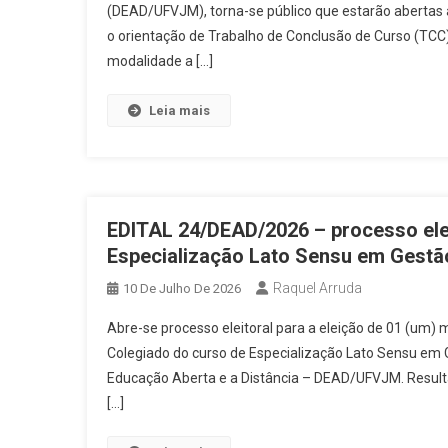
(DEAD/UFVJM), torna-se público que estarão abertas as
Editais Abertos
Notícias
E
o orientação de Trabalho de Conclusão de Curso (TCC
Ciências “Ciência é 10!”
Editais Abertos
Notícias
E
modalidade a […]
Licenciatura em Física.
Notícias
Papo Pedagógico: U
Leia mais
Notícias
Aula Inaugural do 
Editais Abertos
Notícias
E
EDITAL 24/DEAD/2026 – processo ele
Notícias
Processo Seletivo 
Especialização Lato Sensu em Gestã
Editais Abertos
Notícias
E
Raquel Arruda
10 De Julho De 2026
curriculares para o curso de Lice
Abre-se processo eleitoral para a eleição de 01 (um) 
Notícias
Inscrições abertas 
Colegiado do curso de Especialização Lato Sensu em G
Notícias
Colação de Grau ce
Educação Aberta e a Distância – DEAD/UFVJM. Resultad
[…]
Editais Abertos
Notícias
E