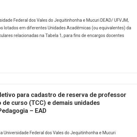
ntes inscritos no ENADE 2026
Seminário interdisciplinar de Estágios 2026/1 Práticas de Estági
ersidade Federal dos Vales do Jequitinhonha e Mucuri DEAD/ UFVJM,
os lotados em diferentes Unidades Acadêmicas (ou equivalentes) da
Edital 16/DEAD/2026 – Processo Seletivo para TUTORES PRESENCIAIS
lares relacionadas na Tabela 1, para fins de encargos docentes
SELEÇÃO SIMPLIFICADA DE PROFESSOR VOLUNTÁRIO PARA A ORIENT
IÊNCIAS “CIÊNCIA É 10” – EDITAL 15/DEAD/2026
SELEÇÃO PARA CADASTRO RESERVA DE PROFESSOR BOLSISTA PARA
EDITAL 14/DEAD/2026
PROCESSO SELETIVO DE TUTORES BOLSISTAS UAB/CAPES – EDITAL 
eleção de candidatos às vagas ofertadas para o curso de Pós-Gradua
etivo para cadastro de reserva de professor
PROCESSO SELETIVO PARA CADASTRO DE RESERVA DE PROFESSOR F
o de curso (TCC) e demais unidades
AL – EDITAL 11/DEAD/2026
e Pedagogia – EAD
PROCESSO SELETIVO PARA CADASTRO DE RESERVA DE TUTORES BOLS
tores do SINTAP a submeterem artigos para dossiê temático
da Universidade Federal dos Vales do Jequitinhonha e Mucuri