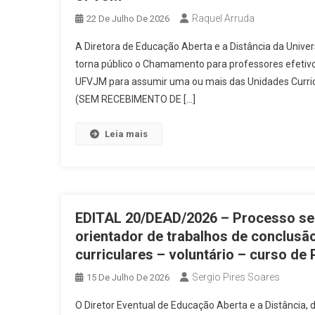
Notícias
Convite aos estuda
Raquel Arruda
22 De Julho De 2026
Eventos - Matemática
Notícias
A Diretora de Educação Aberta e a Distância da Univ
Matemática
torna público o Chamamento para professores efetiv
Editais Abertos
Notícias
UFVJM para assumir uma ou mais das Unidades Curricu
(SEM RECEBIMENTO DE […]
Editais Abertos
Notícias
ESPECIALIZAÇÃO EM ENSINO DE C
Leia mais
Editais Abertos
Notícias
NA MODALIDADE A DISTÂNCIA – 
Editais Abertos
Notícias
Editais Abertos
Notícias
S
EDITAL 20/DEAD/2026 – Processo sel
Edital 12 /DEAD/2026
Editais Abertos
Notícias
orientador de trabalhos de conclusã
LATO SENSU EM GESTÃO MUNICIP
curriculares – voluntário – curso d
Editais Abertos
Notícias
Sergio Pires Soares
15 De Julho De 2026
10/DEAD/2026
Notícias
EducEaD convida au
O Diretor Eventual de Educação Aberta e a Distância, 