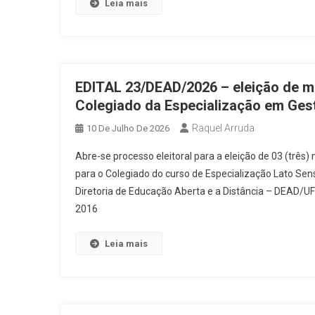
Leia mais
Editais Abertos
Notícias
E
Editais Abertos
Notícias
E
Notícias
Matrículas Abertas
EDITAL 23/DEAD/2026 – eleição de me
Colegiado da Especialização em Ges
Editais Abertos
Notícias
E
reserva que atuarão como TUTORE
Raquel Arruda
10 De Julho De 2026
Editais Abertos
Notícias
“Ciência é 10!
Abre-se processo eleitoral para a eleição de 03 (trê
para o CURSO DE ESPECIALIZAÇ
Editais Abertos
Notícias
para o Colegiado do curso de Especialização Lato Sen
Diretoria de Educação Aberta e a Distância – DEAD/UF
Editais Abertos
Notícias
2016
COORDENADOR CURSO NA MODAL
Editais Abertos
Notícias
Leia mais
TRABALHOS E CONCLUSÃO DE CU
Editais Abertos
EDITAL 27/
Editais Abertos
Notícias