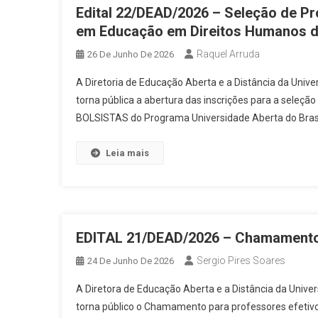
Edital 22/DEAD/2026 – Seleção de Pr
Editais Abertos
Notícias
em Educação em Direitos Humanos
ESPECIALIZAÇÃO EM EDUCAÇÃO 
Raquel Arruda
26 De Junho De 2026
A Diretoria de Educação Aberta e a Distância da Uni
torna pública a abertura das inscrições para a seleçã
BOLSISTAS do Programa Universidade Aberta do Brasil
Leia mais
EDITAL 21/DEAD/2026 – Chamamento 
Sergio Pires Soares
24 De Junho De 2026
A Diretora de Educação Aberta e a Distância da Univ
torna público o Chamamento para professores efetiv