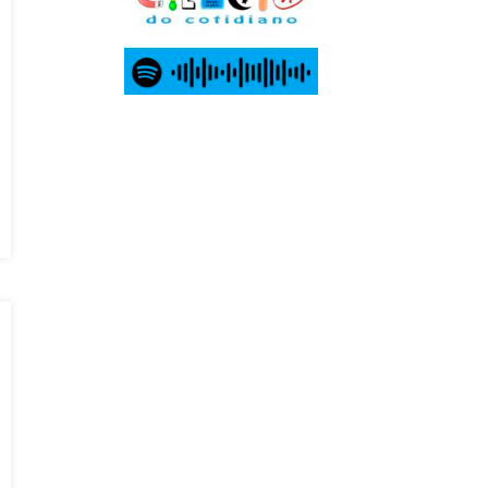
o e Extensão na Formação do Professor de
AÇÃO DE TCC DO CURSO DE
 O CURSO DE ADMINISTRAÇÃO PÚBLICA
13/DEAD/2026
ção Lato Sensu em Gestão Municipal –
ORMADOR (UAB) – ESPECIALIZAÇÃO
ISTAS UAB/CAPES – EDITAL Nº