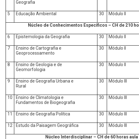
Geografia
5
Educação Ambiental
30
Módulo II
Núcleo de Conhecimentos Específicos – CH de 210 ho
6
Epistemologia da Geografia
30
Módulo II
7
Ensino de Cartografia e
30
Módulo II
Geoprocessamento
8
Ensino de Geologia e de
30
Módulo II
Geomorfologia
9
Ensino de Geografia Urbana e
30
Módulo III
Rural
10
Ensino de Climatologia e
30
Módulo III
Fundamentos de Biogeografia
11
Ensino de Geografia Política
30
Módulo III
12
Estudo da Paisagem Geográfica
30
Módulo III
Núcleo Interdisciplinar – CH de 60 horas aula