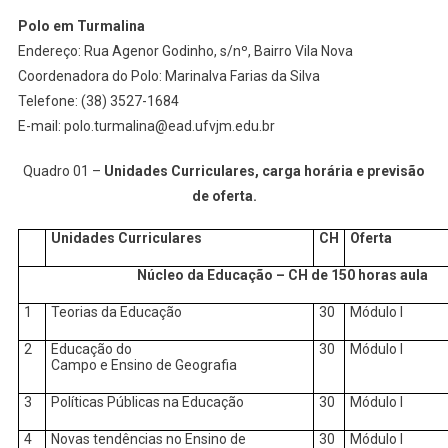
Polo em Turmalina
Endereço: Rua Agenor Godinho, s/nº, Bairro Vila Nova
Coordenadora do Polo: Marinalva Farias da Silva
Telefone: (38) 3527-1684
E-mail: polo.turmalina@ead.ufvjm.edu.br
Quadro 01 –
Unidades Curriculares, carga horária e previsão
de oferta.
Unidades Curriculares
CH
Oferta
Núcleo da Educação – CH de 150 horas aula
1
Teorias da Educação
30
Módulo I
2
Educação do
30
Módulo I
Campo e Ensino de Geografia
3
Políticas Públicas na Educação
30
Módulo I
4
Novas tendências no Ensino de
30
Módulo I