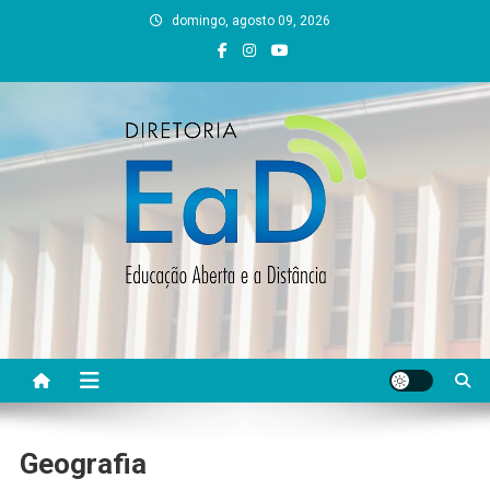
Skip
domingo, agosto 09, 2026
to
content
DEAD UFVJM
EAD UFVJM Página
Geografia