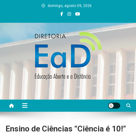
Skip
domingo, agosto 09, 2026
to
content
DEAD UFVJM
EAD UFVJM Página
Ensino de Ciências “Ciência é 10!”