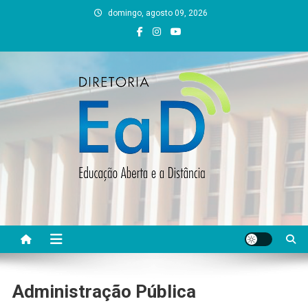
Skip
domingo, agosto 09, 2026
to
content
DEAD UFVJM
EAD UFVJM Página
Administração Pública