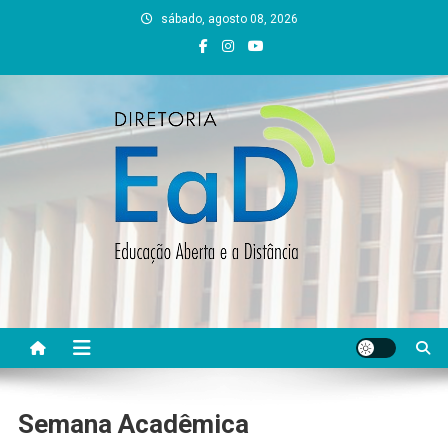
Skip
sábado, agosto 08, 2026
to
content
DEAD UFVJM
EAD UFVJM Página
Semana Acadêmica