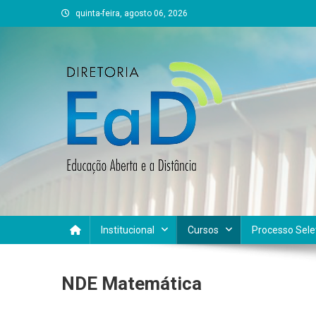
Skip
quinta-feira, agosto 06, 2026
to
content
DEAD UFVJM
EAD UFVJM Página
Institucional
Cursos
Processo Sele
NDE Matemática