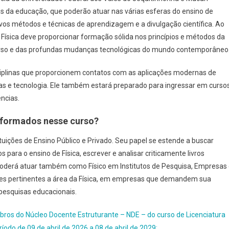
 da educação, que poderão atuar nas várias esferas do ensino de
ovos métodos e técnicas de aprendizagem e a divulgação científica. Ao
 Física deve proporcionar formação sólida nos princípios e métodos da
verso e das profundas mudanças tecnológicas do mundo contemporâneo
sciplinas que proporcionem contatos com as aplicações modernas de
ias e tecnologia. Ele também estará preparado para ingressar em curso
ncias.
 formados nesse curso?
ituições de Ensino Público e Privado. Seu papel se estende a buscar
s para o ensino de Física, escrever e analisar criticamente livros
. Poderá atuar também como Físico em Institutos de Pesquisa, Empresas
ades pertinentes a área da Física, em empresas que demandem sua
pesquisas educacionais.
os do Núcleo Docente Estruturante – NDE – do curso de Licenciatura
odo de 09 de abril de 2026 a 08 de abril de 2029: