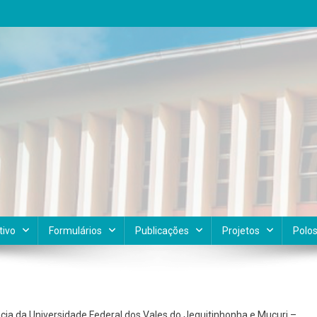
tivo
Formulários
Publicações
Projetos
Polo
cia da Universidade Federal dos Vales do Jequitinhonha e Mucuri –