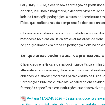
EaD/UAB/UFVJM, é destinado à formação de profissionais
ciências, incluindo o magistério, o desenvolvimento de n
lado da formação pedagógica, o curso de licenciatura em
Física, que estão na raiz da compreensão do nosso uni
O Licenciado em Física terá a oportunidade de cursar di
métodos e técnicas da Física em diversas áreas de ciênc
de pós-graduação em áreas de pedagogia e ensino de ciê
Em que áreas podem atuar os profissionais
O licenciado em Física atua na docência de Física em Inst
alternativas educacionais, planejar e organizar laboratório
didáticos, e elaborar programas para o ensino de Física
Corporações Públicas e Privadas, consultoria em ativid
formação específica e em instituições que desenvolvem 
Portaria 11/DEAD/2026 – Designa os docentes membr
em Física na modalidade a distância, com mandato no perí