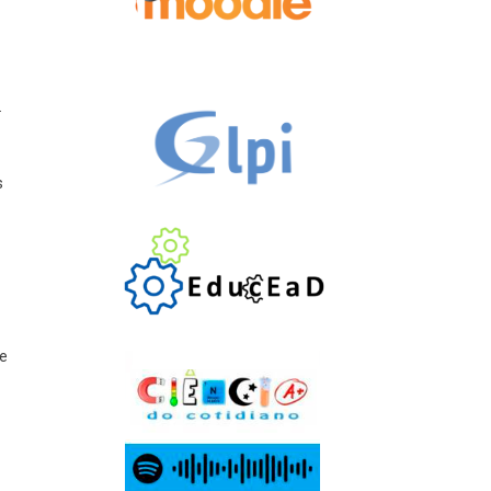
.
s
 e