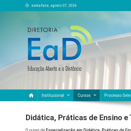
Skip
sexta-feira, agosto 07, 2026
to
content
DEAD UFVJM
EAD UFVJM Página
Institucional
Cursos
Processo Sele
Didática, Práticas de Ensino e
O curso de
Especialização em Didática, Práticas de E