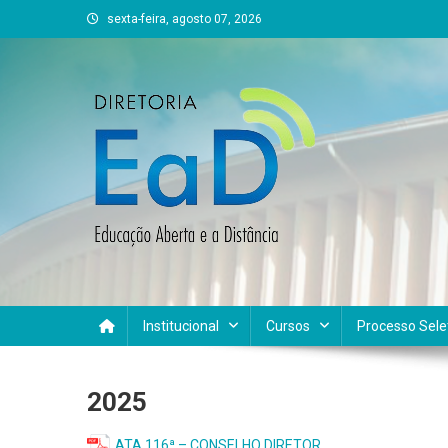
Skip
sexta-feira, agosto 07, 2026
to
content
DEAD UFVJM
EAD UFVJM Página
Institucional
Cursos
Processo Sele
2025
ATA 116ª – CONSELHO DIRETOR