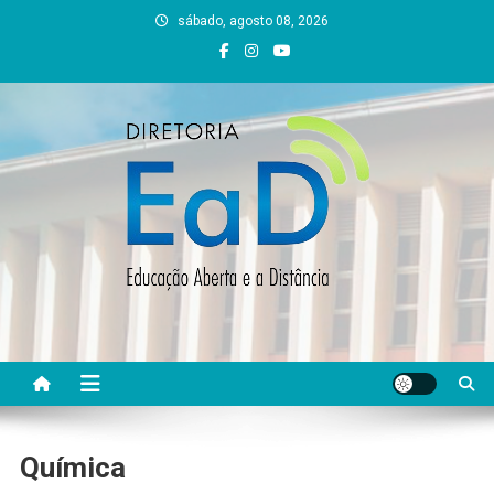
Skip
sábado, agosto 08, 2026
to
content
DEAD UFVJM
EAD UFVJM Página
Química