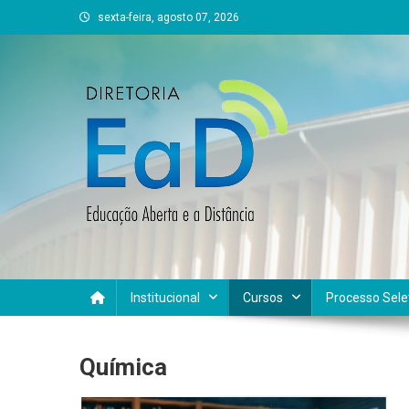
Skip
sexta-feira, agosto 07, 2026
to
content
DEAD UFVJM
EAD UFVJM Página
Institucional
Cursos
Processo Sele
Química