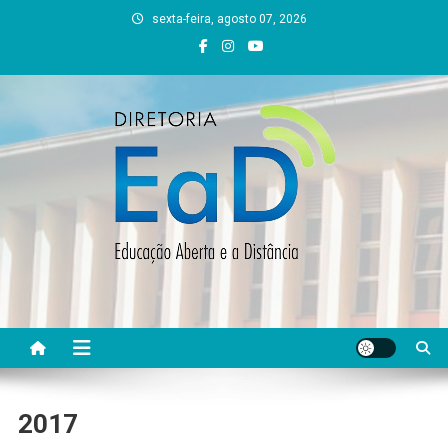
Skip
sexta-feira, agosto 07, 2026
to
content
DEAD UFVJM
EAD UFVJM Página
2017