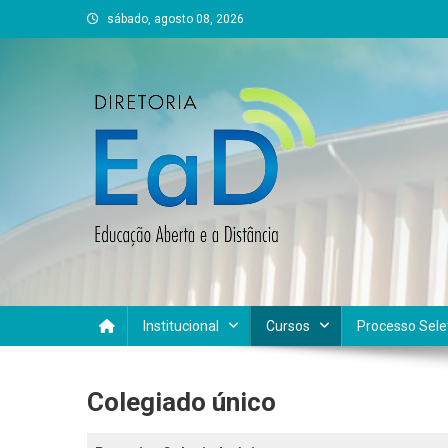
Skip
sábado, agosto 08, 2026
to
content
DEAD UFVJM
EAD UFVJM Página
Institucional
Cursos
Processo Sele
Colegiado único