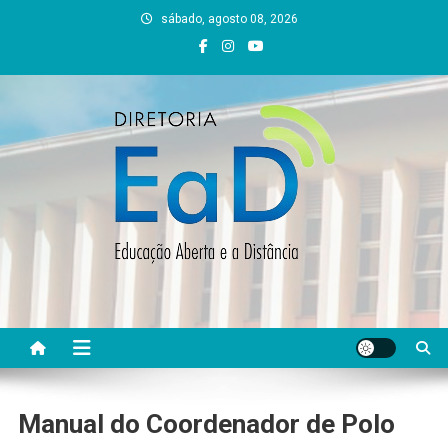
Skip
sábado, agosto 08, 2026
to
content
DEAD UFVJM
EAD UFVJM Página
Manual do Coordenador de Polo