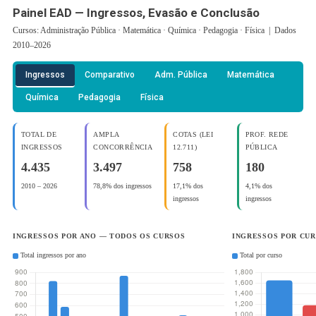
Painel EAD — Ingressos, Evasão e Conclusão
Cursos: Administração Pública · Matemática · Química · Pedagogia · Física | Dados
2010–2026
Ingressos
Comparativo
Adm. Pública
Matemática
Química
Pedagogia
Física
TOTAL DE
AMPLA
COTAS (LEI
PROF. REDE
INGRESSOS
CONCORRÊNCIA
12.711)
PÚBLICA
4.435
3.497
758
180
2010 – 2026
78,8% dos ingressos
17,1% dos
4,1% dos
ingressos
ingressos
INGRESSOS POR ANO — TODOS OS CURSOS
INGRESSOS POR CU
Total ingressos por ano
Total por curso