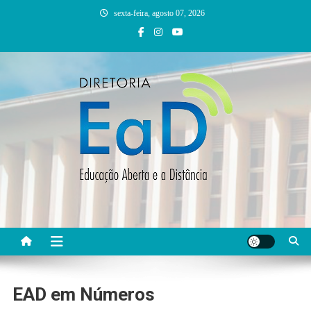
Skip
sexta-feira, agosto 07, 2026
to
content
DEAD UFVJM
EAD UFVJM Página
EAD em Números