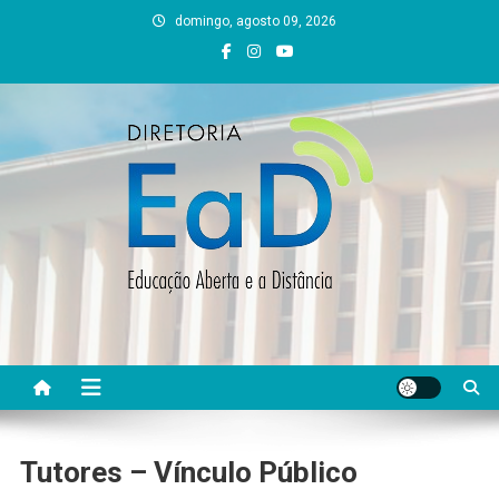
Skip
domingo, agosto 09, 2026
to
content
DEAD UFVJM
EAD UFVJM Página
Tutores – Vínculo Público