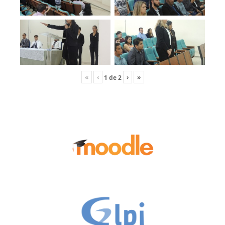
«
‹
›
»
1
de
2