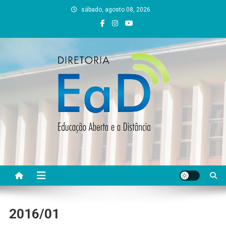
Skip
sábado, agosto 08, 2026
to
content
DEAD UFVJM
EAD UFVJM Página
2016/01