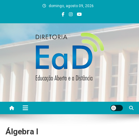
Skip
domingo, agosto 09, 2026
to
content
DEAD UFVJM
EAD UFVJM Página
Álgebra l