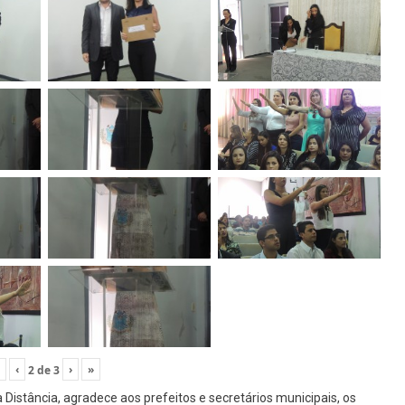
‹
›
»
2
de
3
 Distância, agradece aos prefeitos e secretários municipais, os