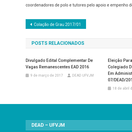
coordenadores de polo e tutores pelo apoio e empenho 
Navegação
Colação de Grau 2017/01
de
POSTS RELACIONADOS
Post
Divulgado Edital Complementar De
Eleição Par
Vagas Remanescentes EAD 2016
Colegiado D
Em Administr
9 de março de 2017
DEAD UFVJM
07/DEAD/20
18 de abril
DEAD – UFVJM