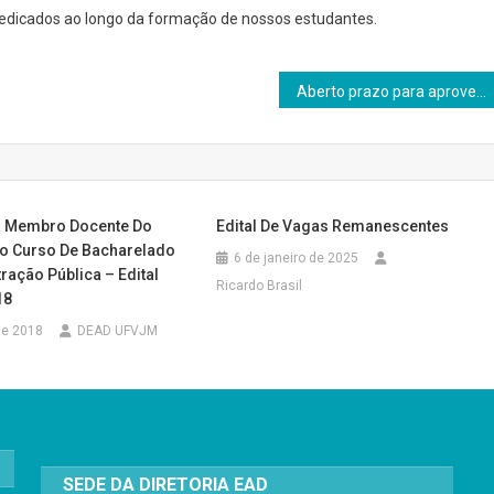
dedicados ao longo da formação de nossos estudantes.
Aberto prazo para aproveitamento de estudos calouros EaD 2017/2
a Membro Docente Do
Edital De Vagas Remanescentes
o Curso De Bacharelado
6 de janeiro de 2025
ação Pública – Edital
Ricardo Brasil
18
 de 2018
DEAD UFVJM
SEDE DA DIRETORIA EAD