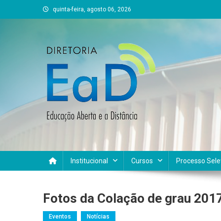
Skip
quinta-feira, agosto 06, 2026
to
content
DEAD UFVJM
EAD UFVJM Página
Institucional
Cursos
Processo Sele
Fotos da Colação de grau 201
Eventos
Notícias