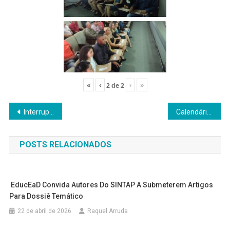
«
‹
›
»
2
de
2
Navegação
Interrupção de Energia
Calendário Acadêmico
de
POSTS RELACIONADOS
Post
EducEaD Convida Autores Do SINTAP A Submeterem Artigos
Para Dossiê Temático
22 de abril de 2026
Raquel Arruda