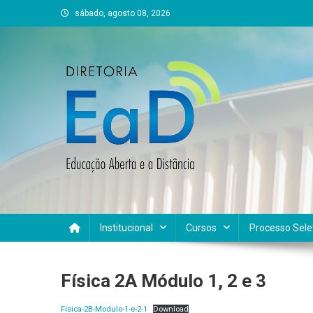
Skip
sábado, agosto 08, 2026
to
content
DEAD UFVJM
EAD UFVJM Página
Institucional
Cursos
Processo Sele
Física 2A Módulo 1, 2 e 3
Fisica-2B-Modulo-1-e-2-1
Download