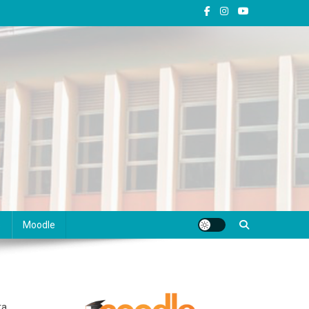
s
Moodle
ra