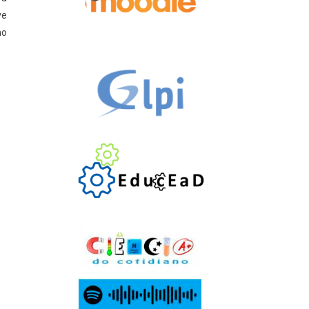
ve
no