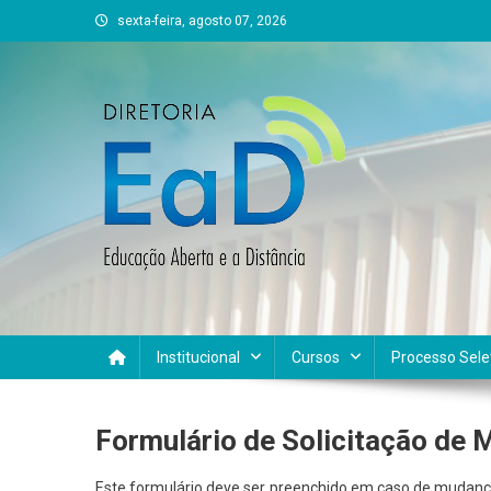
Skip
sexta-feira, agosto 07, 2026
to
content
DEAD UFVJM
EAD UFVJM Página
Institucional
Cursos
Processo Sele
Formulário de Solicitação de 
Este formulário deve ser preenchido em caso de mudanç