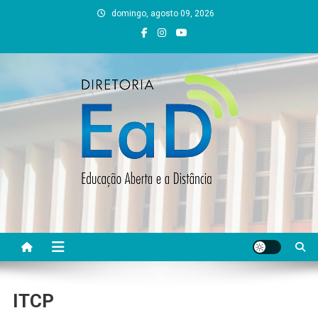
Skip
domingo, agosto 09, 2026
to
content
DEAD UFVJM
EAD UFVJM Página
ITCP