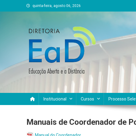
Skip
quinta-feira, agosto 06, 2026
to
content
DEAD UFVJM
EAD UFVJM Página
Institucional
Cursos
Processo Sele
Manuais de Coordenador de Po
Manual do Coordenador