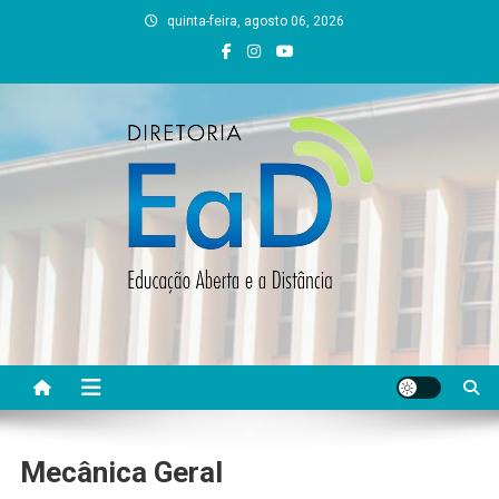
Skip
quinta-feira, agosto 06, 2026
to
content
DEAD UFVJM
EAD UFVJM Página
Mecânica Geral