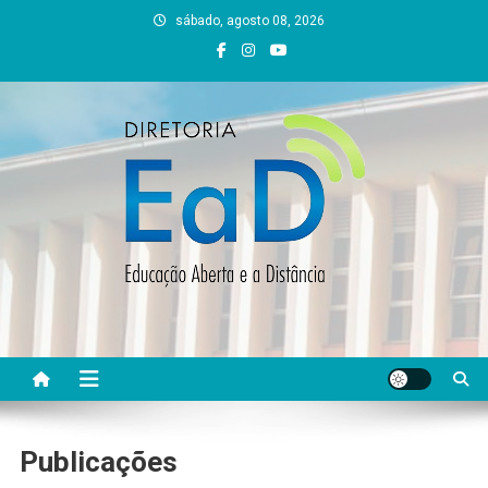
Skip
sábado, agosto 08, 2026
to
content
DEAD UFVJM
EAD UFVJM Página
Publicações