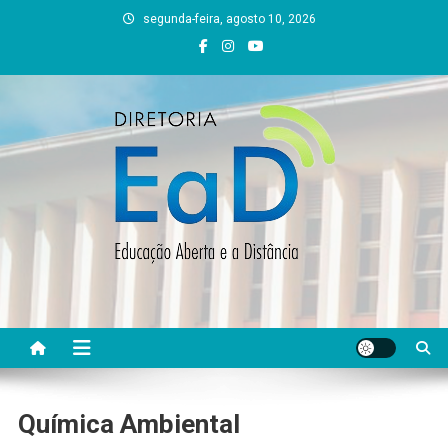
Skip
segunda-feira, agosto 10, 2026
to
content
DEAD UFVJM
EAD UFVJM Página
Química Ambiental