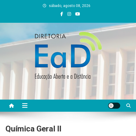
Skip
sábado, agosto 08, 2026
to
content
DEAD UFVJM
EAD UFVJM Página
Química Geral ll