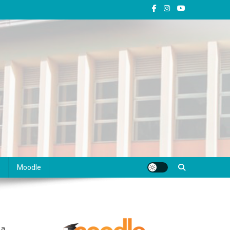
s
Moodle
 a