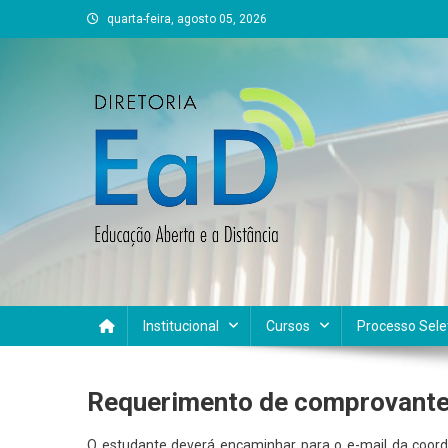
Skip
quarta-feira, agosto 05, 2026
to
content
DEAD UFVJM
EAD UFVJM Página
Institucional
Cursos
Processo Sele
Requerimento de comprovante
O estudante deverá encaminhar para o e-mail da coord