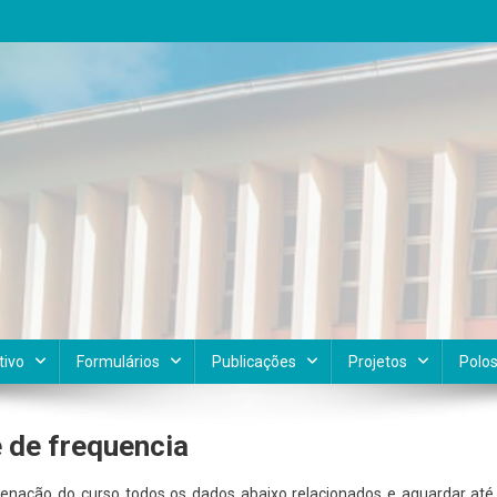
tivo
Formulários
Publicações
Projetos
Polo
 de frequencia
enação do curso todos os dados abaixo relacionados e aguardar até