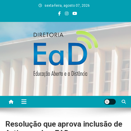
Skip
sexta-feira, agosto 07, 2026
to
content
DEAD UFVJM
EAD UFVJM Página
Resolução que aprova inclusão de