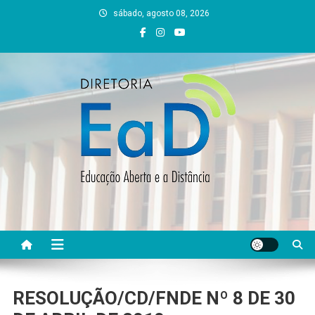
Skip
sábado, agosto 08, 2026
to
content
DEAD UFVJM
EAD UFVJM Página
RESOLUÇÃO/CD/FNDE Nº 8 DE 30