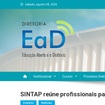
Skip
sábado, agosto 08, 2026
to
content
DEAD UFVJM
EAD UFVJM Página
Institucional
Cursos
Processo Sele
SINTAP reúne profissionais pa
Eventos
Notícias