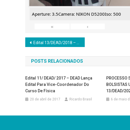
Aperture: 3.5Camera: NIKON D5200Iso: 500
«
‹
Navegação
Edital 13/DEAD/2018 – Seleção de tutores presenciais
de
POSTS RELACIONADOS
Post
Edital 11/ DEAD/ 2017 – DEAD Lança
PROCESSO S
Edital Para Vice-Coordenador Do
BOLSISTAS 
Curso De Física
13/DEAD/20
20 de abril de 2017
Ricardo Brasil
6 de maio 