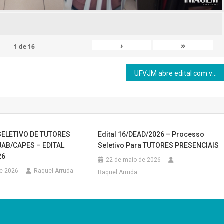
›
»
1
de
16
UFVJM abre edital com vagas remanescentes dos cursos EaD
ELETIVO DE TUTORES
Edital 16/DEAD/2026 – Processo
UAB/CAPES – EDITAL
Seletivo Para TUTORES PRESENCIAIS
26
22 de maio de 2026
de 2026
Raquel Arruda
Raquel Arruda