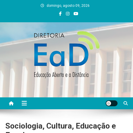
Skip
domingo, agosto 09, 2026
to
content
DEAD UFVJM
EAD UFVJM Página
Sociologia, Cultura, Educação e