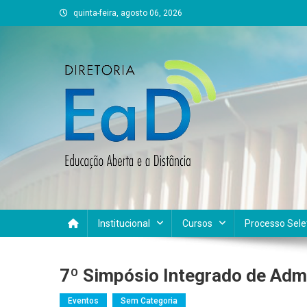
Skip
quinta-feira, agosto 06, 2026
to
content
DEAD UFVJM
EAD UFVJM Página
Institucional
Cursos
Processo Sele
7º Simpósio Integrado de Adm
Eventos
Sem Categoria