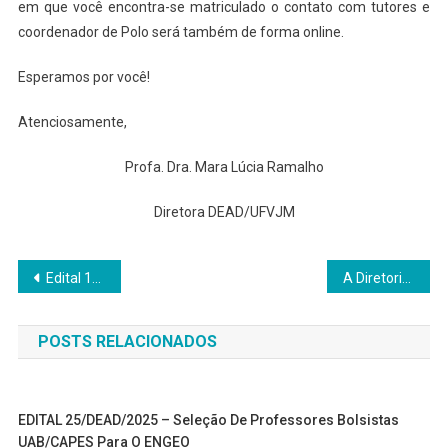
em que você encontra-se matriculado o contato com tutores e
coordenador de Polo será também de forma online.
Esperamos por você!
Atenciosamente,
Profa. Dra. Mara Lúcia Ramalho
Diretora DEAD/UFVJM
Navegação
Edital 15/DEAD/2020 – Seleção de professores bolsistas – Especialização em Direitos Humanos
A Diretoria de Educação Aberta e a Distância da UFVJM em Parceria com a Prefeitura de Diamantina lança o vídeo “O coronavírus na terra dos diamantes”
de
POSTS RELACIONADOS
Post
EDITAL 25/DEAD/2025 – Seleção De Professores Bolsistas
UAB/CAPES Para O ENGEO