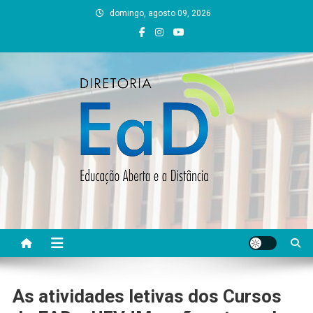
Skip
domingo, agosto 09, 2026
to
content
DEAD UFVJM
EAD UFVJM Página
As atividades letivas dos Cursos