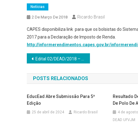
Notícias
Ricardo Brasil
2 De Março De 2018
CAPES disponibiliza link para que os bolsistas do Sis
2017 para a Declaração de Imposto de Renda.
http://informerendimentos.
capes.gov.br/
informerend
Navegação
Edital 02/DEAD/2018 – DEAD seleciona tutores presenciais
de
POSTS RELACIONADOS
Post
EducEad Abre Submissão Para 5ª
Resultado D
Edição
De Polo De 
25 de abril de 2024
Ricardo Brasil
4 de agosto
DEAD UFVJM