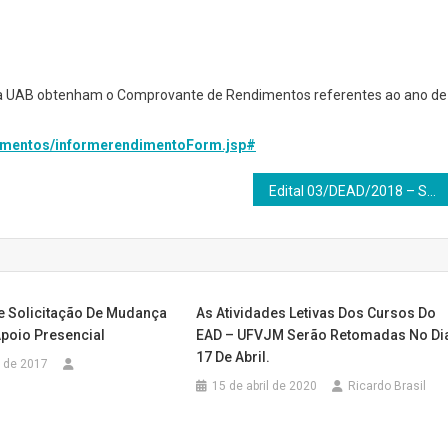
tema UAB obtenham o Comprovante de Rendimentos referentes ao ano de
imentos/
informerendimentoForm.jsp#
Edital 03/DEAD/2018 – Seleção de tutores a distância para o bacharelado em Administração Pública
e Solicitação De Mudança
As Atividades Letivas Dos Cursos Do
Apoio Presencial
EAD – UFVJM Serão Retomadas No Di
17 De Abril.
 de 2017
15 de abril de 2020
Ricardo Brasil