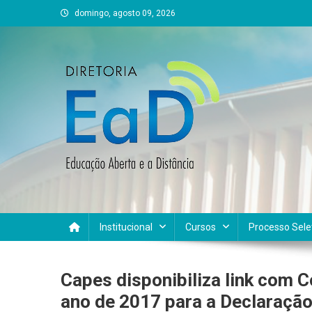
Skip
domingo, agosto 09, 2026
to
content
DEAD UFVJM
EAD UFVJM Página
Institucional
Cursos
Processo Sele
Capes disponibiliza link com 
ano de 2017 para a Declaraçã