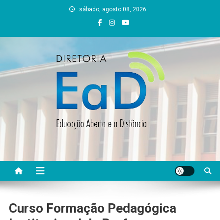
Skip
sábado, agosto 08, 2026
to
content
DEAD UFVJM
EAD UFVJM Página
Curso Formação Pedagógica