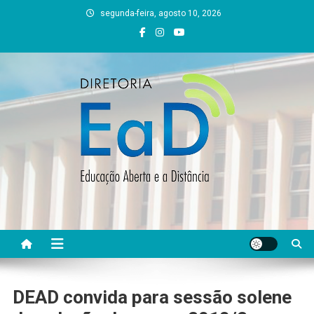
Skip
segunda-feira, agosto 10, 2026
to
content
DEAD UFVJM
EAD UFVJM Página
DEAD convida para sessão solene