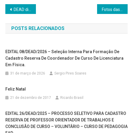
Navegação
DEAD divulga resultado de solicitação de mudança de Polo 2018/2
Fotos das Colações de Grau
de
POSTS RELACIONADOS
Post
EDITAL 08/DEAD/2026 – Seleção Interna Para Formação De
Cadastro Reserva De Coordenador De Curso De Licenciatura
Em Física.
31 de março de 2026
Sergio Pires Soares
Feliz Natal
21 de dezembro de 2017
Ricardo Brasil
EDITAL 26/DEAD/2025 – PROCESSO SELETIVO PARA CADASTRO
RESERVA DE PROFESSOR ORIENTADOR DE TRABALHOS E
CONCLUSÃO DE CURSO – VOLUNTÁRIO – CURSO DE PEDAGOGIA
EAD.