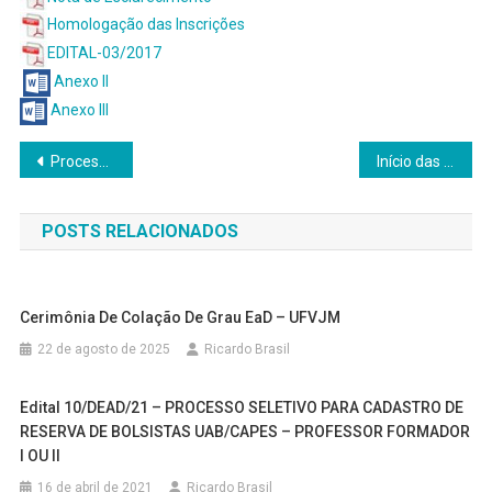
Homologação das Inscrições
EDITAL-03/2017
Anexo II
Anexo III
Navegação
Processos seletivos pra Pós-Graduação Lato Sensu abertos na DEAD
Início das aulas dos cursos de especialização
de
POSTS RELACIONADOS
Post
Cerimônia De Colação De Grau EaD – UFVJM
22 de agosto de 2025
Ricardo Brasil
Edital 10/DEAD/21 – PROCESSO SELETIVO PARA CADASTRO DE
RESERVA DE BOLSISTAS UAB/CAPES – PROFESSOR FORMADOR
I OU II
16 de abril de 2021
Ricardo Brasil