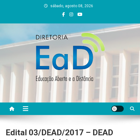
Skip
sábado, agosto 08, 2026
to
content
DEAD UFVJM
EAD UFVJM Página
Edital 03/DEAD/2017 – DEAD