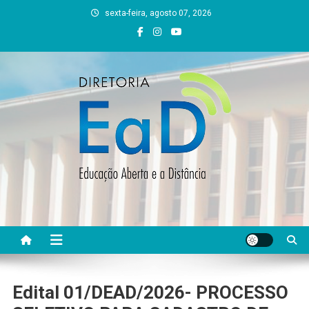
Skip
sexta-feira, agosto 07, 2026
to
content
DEAD UFVJM
EAD UFVJM Página
Edital 01/DEAD/2026- PROCESSO