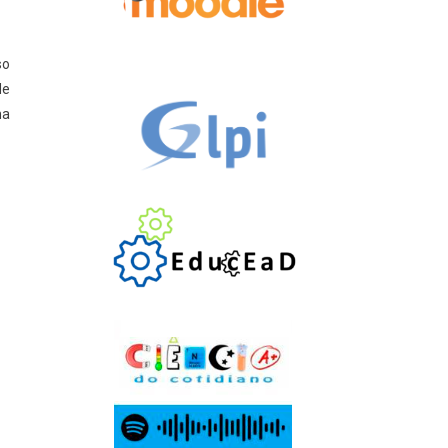
so
de
na