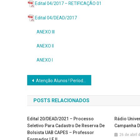
Edital 04/2017 – RETIFICAÇÃO 01
Edital 04/DEAD/2017
ANEXO III
ANEXO II
ANEXO I
Navegação
Atenção Alunos ! Período de Matrícula inicia-se na segunda dia 13/02
de
POSTS RELACIONADOS
Post
Edital 20/DEAD/2021 – Processo
Rádio Univer
Seletivo Para Cadastro De Reserva De
Campanha D
Bolsista UAB CAPES – Professor
26 de abril
Formador I E II