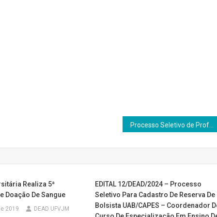
Processo Seletivo de Professores Bolsistas – Administração Pública – Edital 05/DEAD/2017
sitária Realiza 5ª
EDITAL 12/DEAD/2024 – Processo
e Doação De Sangue
Seletivo Para Cadastro De Reserva De
Bolsista UAB/CAPES – Coordenador D
 de 2019
DEAD UFVJM
Curso De Especialização Em Ensino D