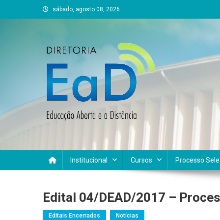
Skip
sábado, agosto 08, 2026
to
content
DEAD UFVJM
EAD UFVJM Página
Institucional
Cursos
Processo Sele
Edital 04/DEAD/2017 – Process
Editais Encerrados
Notícias