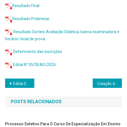
Resultado Final
Resultado Preliminar
Resultado Sorteio Avaliação Didática, banca examinadora e
horário/ local de prova
Deferimento das inscrições
Edital N° 05/DEAD/2026
Navegação
Edital 04/DEAD/2026 – Processo Seletivo para Professor Voluntário do curso de Química da DEAD
Colação de Grau celebra formandos das Licenciaturas em Física, Matemática e Pedagogia
de
POSTS RELACIONADOS
Post
Processo Seletivo Para O Curso De Especialização Em Ensino